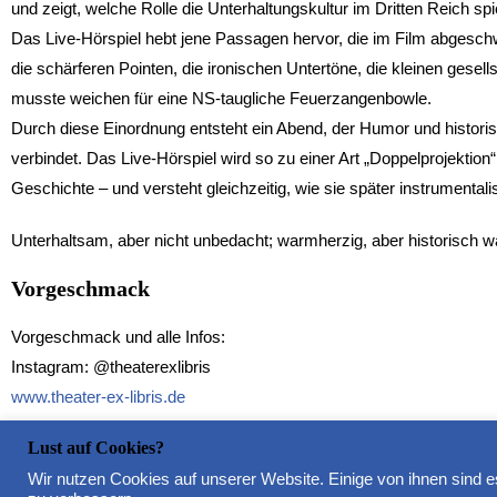
und zeigt, welche Rolle die Unterhaltungskultur im Dritten Reich spie
Das Live-Hörspiel hebt jene Passagen hervor, die im Film abgesch
die schärferen Pointen, die ironischen Untertöne, die kleinen gesells
musste weichen für eine NS-taugliche Feuerzangenbowle.
Durch diese Einordnung entsteht ein Abend, der Humor und histori
verbindet. Das Live-Hörspiel wird so zu einer Art „Doppelprojektion“
Geschichte – und versteht gleichzeitig, wie sie später instrumentali
Unterhaltsam, aber nicht unbedacht; warmherzig, aber historisch 
Vorgeschmack
Vorgeschmack und alle Infos:
Instagram: @theaterexlibris
www.theater-ex-libris.de
www.tiemann.tv
Lust auf Cookies?
Bild: Hanno Endres
Wir nutzen Cookies auf unserer Website. Einige von ihnen sind e