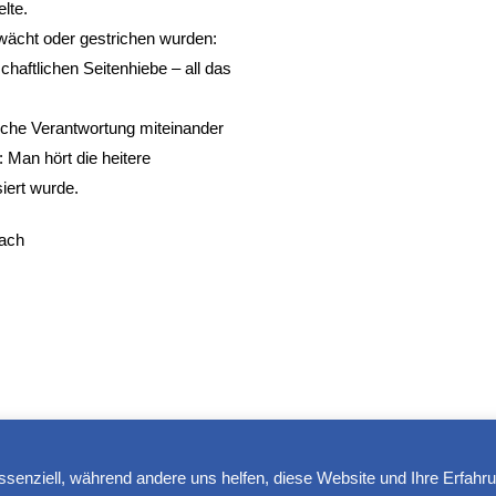
lte.
wächt oder gestrichen wurden:
chaftlichen Seitenhiebe – all das
sche Verantwortung miteinander
: Man hört die heitere
siert wurde.
wach
ssenziell, während andere uns helfen, diese Website und Ihre Erfahr