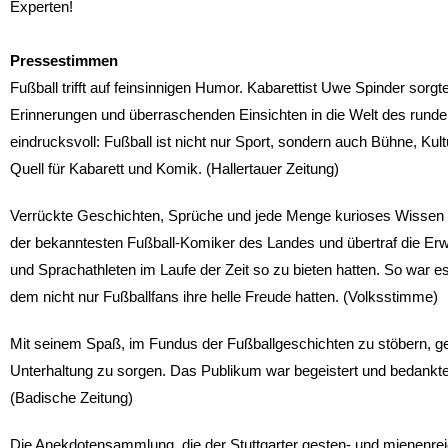
Experten!
Pressestimmen
Fußball trifft auf feinsinnigen Humor. Kabarettist Uwe Spinder sorgt
Erinnerungen und überraschenden Einsichten in die Welt des rund
eindrucksvoll: Fußball ist nicht nur Sport, sondern auch Bühne, Kul
Quell für Kabarett und Komik. (Hallertauer Zeitung)
Verrückte Geschichten, Sprüche und jede Menge kurioses Wissen (
der bekanntesten Fußball-Komiker des Landes und übertraf die Erw
und Sprachathleten im Laufe der Zeit so zu bieten hatten. So war e
dem nicht nur Fußballfans ihre helle Freude hatten. (Volksstimme)
Mit seinem Spaß, im Fundus der Fußballgeschichten zu stöbern, gel
Unterhaltung zu sorgen. Das Publikum war begeistert und bedankte 
(Badische Zeitung)
Die Anekdotensammlung, die der Stuttgarter gesten- und mienenreich