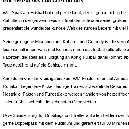
Wer Spaß am Fußball hat und gerne lacht, der ist genau richtig be
Auftritten in der ganzen Republik frönt der Schwabe seiner größte
präsentiert die wunderbar kuriose Welt des runden Leders mit viel
Seine gelungene Mischung aus Kabarett und Comedy ist die vergnü
leidenschaftlichen Fans und Kenners durch das fußballkulturelle G
Facetten, die stets als Huldigung an König Fußball daherkommt, a
Tage gebührend auf die Schippe nimmt.
Anekdoten von der Kreisliga bis zum WM-Finale treffen auf Amüsan
Ronaldo. Legendäre Kicker, launige Trainer, schwafelnde Reporter,
Nostalgie, Fakten und Fundstücke werden flankiert von herzerfri
– der Fußball schreibt die schönsten Geschichten.
Uwe Spinder sorgt für Dribblings und Treffer auf allen Feldern der F
gerne Doppelpass mit dem Publikum und garantiert für 90 Minuten b