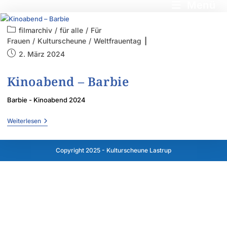
Menü
filmarchiv
/
für alle
/
Für
Frauen
/
Kulturscheune
/
Weltfrauentag
2. März 2024
Kinoabend – Barbie
Barbie - Kinoabend 2024
Weiterlesen
Copyright 2025 - Kulturscheune Lastrup