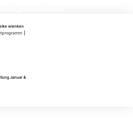
es
Events
Tickets
Schön wars
Kunst
no
Bürgerhaus
Kontakt
meike wienken
tprogramm
llung Januar &