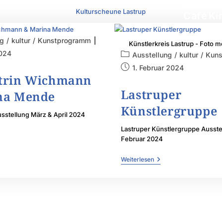
Aktuell
Kulturscheune Lastrup
Café
Ki
ng
/
kultur
/
Kunstprogramm
Künstlerkreis Lastrup - Foto 
2024
Ausstellung
/
kultur
/
Kuns
1. Februar 2024
trin Wichmann
Lastruper
na Mende
Künstlergruppe
sstellung März & April 2024
Lastruper Künstlergruppe Ausste
Februar 2024
Weiterlesen