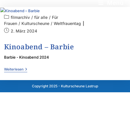
Menü
filmarchiv
/
für alle
/
Für
Frauen
/
Kulturscheune
/
Weltfrauentag
2. März 2024
Kinoabend – Barbie
Barbie - Kinoabend 2024
Weiterlesen
Copyright 2025 - Kulturscheune Lastrup