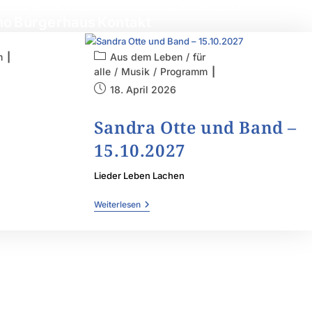
es
Events
Tickets
Schön wars
Kunst
no
Bürgerhaus
Kontakt
m
Aus dem Leben
/
für
alle
/
Musik
/
Programm
18. April 2026
Sandra Otte und Band –
15.10.2027
Lieder Leben Lachen
Weiterlesen