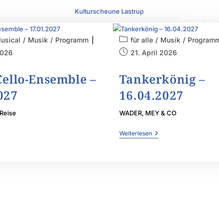
Aktuell
Kulturscheune Lastrup
Café
Ki
usical
/
Musik
/
Programm
für alle
/
Musik
/
Program
2026
21. April 2026
Cello-Ensemble –
Tankerkönig –
027
16.04.2027
Reise
WADER, MEY & CO
Weiterlesen